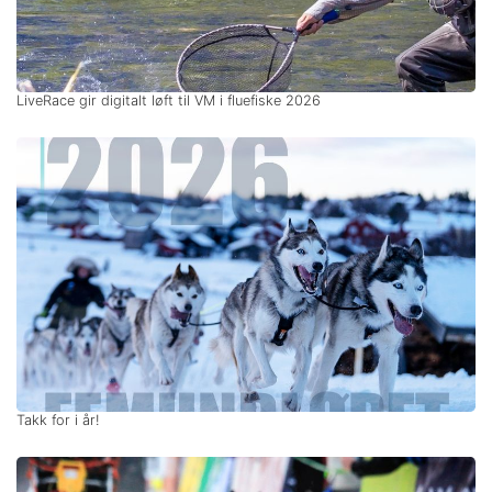
LiveRace gir digitalt løft til VM i fluefiske 2026
Takk for i år!