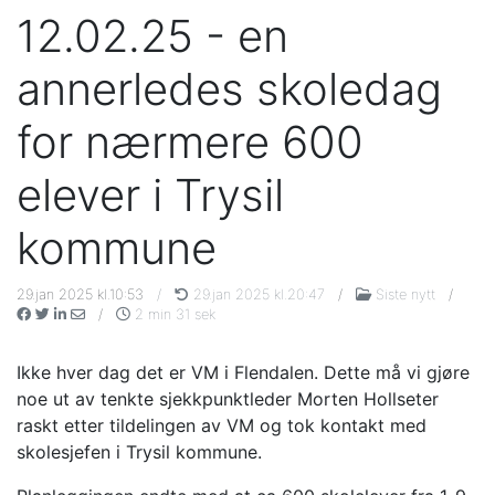
12.02.25 - en
annerledes skoledag
for nærmere 600
elever i Trysil
kommune
29.jan 2025 kl.10:53
/
29.jan 2025 kl.20:47
/
Siste nytt
/
/
2 min 31 sek
Ikke hver dag det er VM i Flendalen. Dette må vi gjøre
noe ut av tenkte sjekkpunktleder Morten Hollseter
raskt etter tildelingen av VM og tok kontakt med
skolesjefen i Trysil kommune.