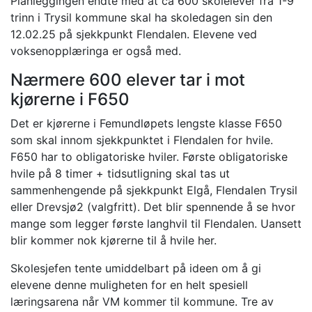
Planleggingen endte med at ca 600 skolelever fra 1-9
trinn i Trysil kommune skal ha skoledagen sin den
12.02.25 på sjekkpunkt Flendalen. Elevene ved
voksenopplæringa er også med.
Nærmere 600 elever tar i mot
kjørerne i F650
Det er kjørerne i Femundløpets lengste klasse F650
som skal innom sjekkpunktet i Flendalen for hvile.
F650 har to obligatoriske hviler. Første obligatoriske
hvile på 8 timer + tidsutligning skal tas ut
sammenhengende på sjekkpunkt Elgå, Flendalen Trysil
eller Drevsjø2 (valgfritt). Det blir spennende å se hvor
mange som legger første langhvil til Flendalen. Uansett
blir kommer nok kjørerne til å hvile her.
Skolesjefen tente umiddelbart på ideen om å gi
elevene denne muligheten for en helt spesiell
læringsarena når VM kommer til kommune. Tre av