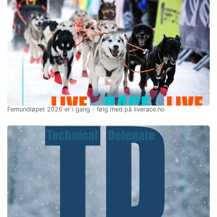
Femundløpet 2026 er i gang - følg med på liverace.no