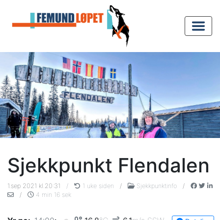
Sjekkpunkt Flendalen
1.sep 2021 kl.20:31
/
1 uke siden
/
Sjekkpunktinfo
/
/
4 min 16 sek