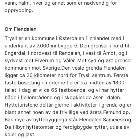
vann, halm, river og annet som er nødvendig for
opprydding.
Om Flendalen
Trysil er en kommune i Østerdalen i Innlandet med i
underkant av 7.000 innbyggere. Den grenser i nord til
Engerdal, i nordvest til Rendalen, i vest til Åmot, og i
sydvest mot Elverum og Våler. Mot syd og øst grenser
kommunen mot Sverige.Den vesle grenda Flendalen
ligger ca 20 kilometer nord for Trysil sentrum. Første
faste bosetting i moderne tid er fra midten av 1800-
tallet. I dag er vi ca 65 fastboende, og vi har hytter
både i fjellområdene og i skogkledde åser i dalen.
Hytteturistene deltar gjerne i aktiviteter i grenda og er
blant annet noen av de frivillige ved årets Femundløp.
Bak mye av hyttebygginga står Flendalen Sameieskog.
De tilbyr hyttetomter og ferdigbygde hytter, utleie av
koier og jakt.