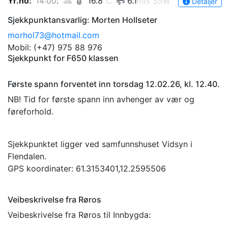
Yr.no
:
14:00
:
16.8
°C
6.1
m/s
SSW
Detaljer
Sjekkpunktansvarlig: Morten Hollseter
morhol73@hotmail.com
Mobil: (+47) 975 88 976
Sjekkpunkt for F650 klassen
Første spann forventet inn torsdag 12.02.26, kl. 12.40.
NB! Tid for første spann inn avhenger av vær og
føreforhold.
Sjekkpunktet ligger ved samfunnshuset Vidsyn i
Flendalen.
GPS koordinater: 61.3153401,12.2595506
Veibeskrivelse fra Røros
Veibeskrivelse fra Røros til Innbygda: