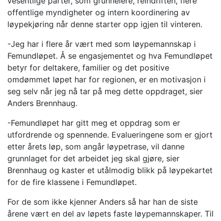
vesentlige parter, som grunneiere, reindriften, flere
offentlige myndigheter og intern koordinering av
løypekjøring når denne starter opp igjen til vinteren.
-Jeg har i flere år vært med som løypemannskap i
Femundløpet. Å se engasjementet og hva Femundløpet
betyr for deltakere, familier og det positive
omdømmet løpet har for regionen, er en motivasjon i
seg selv når jeg nå tar på meg dette oppdraget, sier
Anders Brennhaug.
-Femundløpet har gitt meg et oppdrag som er
utfordrende og spennende. Evalueringene som er gjort
etter årets løp, som angår løypetrase, vil danne
grunnlaget for det arbeidet jeg skal gjøre, sier
Brennhaug og kaster et utålmodig blikk på løypekartet
for de fire klassene i Femundløpet.
For de som ikke kjenner Anders så har han de siste
årene vært en del av løpets faste løypemannskaper. Til