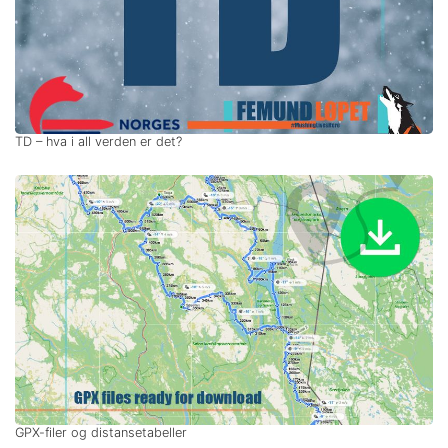
TD – hva i all verden er det?
GPX-filer og distansetabeller