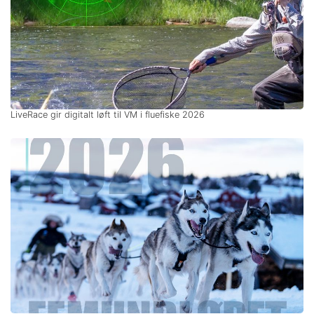
LiveRace gir digitalt løft til VM i fluefiske 2026