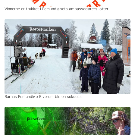
Vinnerne er trukket i Femundløpets ambassadørers lotteri
Barnas Femundløp Elverum ble en suksess