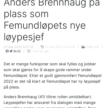
Anders Brennhaug på
plass som
Femundløpets nye
løypesjef
23.mar 2022 kl.07:22
/
23.mar 2022 kl.14:30
/
Siste nytt
/
/
1 min 53 sek
Det er mange funksjoner som skal fylles og jobber
som skal gjøres for å skape gode rammer under
Femundløpet. Etter et godt gjennomført Femundløpet
2022 er det nå klart at Femundløpet har ny løypesjef
på plass.
Anders Brennhaug (41) tiltrer rollen umiddelbart.
Løypesjefen har ansvaret fra dialogen med mange