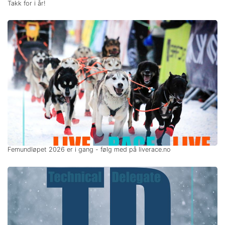
Takk for i år!
Femundløpet 2026 er i gang - følg med på liverace.no