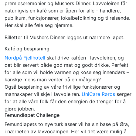
premieseremonier og Mushers Dinner. Lavvoleiren får
naturligvis en kafé som er åpen for alle – handlere,
publikum, funksjonærer, lokalbefolkning og tilreisende.
Her skal alle føle seg hjemme.
Billetter til Mushers Dinner legges ut nærmere løpet.
Kafé og bespisning
Nordpå Fjellhotell
skal drive kaféen i lavvoleiren, og
det blir servert både god mat og godt drikke. Perfekt
for alle som vil holde varmen og kose seg innendørs –
kanskje mens man venter på en målgang?
Også bespisning av våre frivillige funksjonærer og
mannskaper vil skje i lavvoleiren.
UniCare Røros
sørger
for at alle våre folk får den energien de trenger for å
gjøre jobben.
Femundløpet Challenge
Femundløpets to nye turklasser vil ha sin base på Øra,
i nærheten av lavvocampen. Her vil det være mulig å