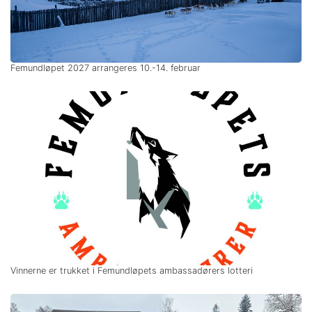
Femundløpet 2027 arrangeres 10.-14. februar
Vinnerne er trukket i Femundløpets ambassadørers lotteri