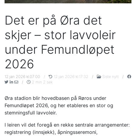
Det er på Øra det
skjer – stor lavvoleir
under Femundløpet
2026
12.jan 2026 kl.07:00
/
12.jan 2026 kl.17:32
/
Siste nytt
/
/
2 min 2 sek
Øra stadion blir hovedbasen på Røros under
Femundløpet 2026, og her etableres en stor og
stemningsfull lavvoleir.
I leiren vil det foregå en rekke sentrale arrangementer:
registrering (innsjekk), åpningsseremoni,