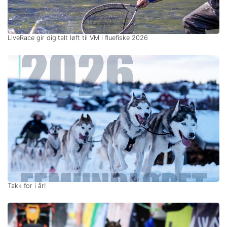
LiveRace gir digitalt løft til VM i fluefiske 2026
Takk for i år!