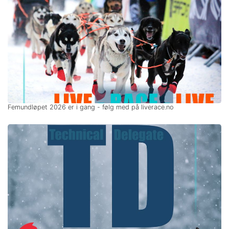
Femundløpet 2026 er i gang - følg med på liverace.no