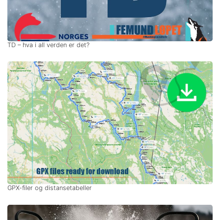
TD – hva i all verden er det?
GPX-filer og distansetabeller