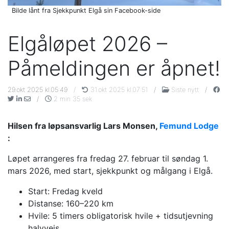
Bilde lånt fra Sjekkpunkt Elgå sin Facebook-side
Elgåløpet 2026 –
Påmeldingen er åpnet!
29.okt 2025 kl.05:49
/
31.okt 2025 kl.07:51
/
Siste nytt
/
/
2 min 35 sek
Hilsen fra løpsansvarlig Lars Monsen,
Femund Lodge
:
Løpet arrangeres fra fredag 27. februar til søndag 1.
mars 2026, med start, sjekkpunkt og målgang i Elgå.
Start: Fredag kveld
Distanse: 160–220 km
Hvile: 5 timers obligatorisk hvile + tidsutjevning
halvveis