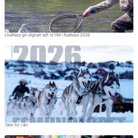
LiveRace gir digitalt løft til VM i fluefiske 2026
Takk for i år!