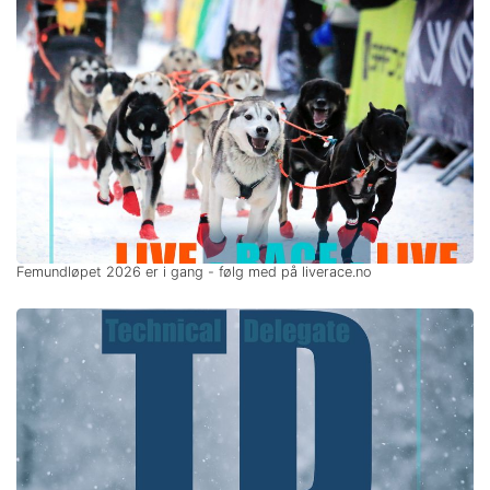
Femundløpet 2026 er i gang - følg med på liverace.no