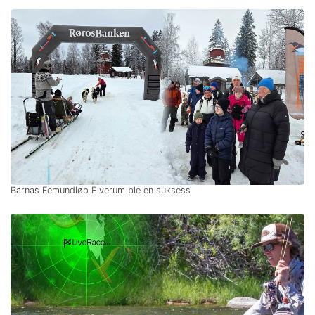
Barnas Femundløp Elverum ble en suksess