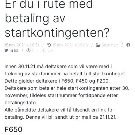
Er du i rute med
betaling av
startkontingenten?
15.nov 2021 kl.06:51
/
15.nov 2021 kl.09:06
/
Siste nytt
/
/
1 min 45 sek
Innen 30.11.21 må deltakere som vil være med i
trekning av startnummer ha betalt full startkontinget.
Dette gjelder deltakere i F650, F450 og F200.
Deltakere som betaler hele startkontingenten etter 30.
november, tildeles startnummer fortløpende etter
betalingsdato.
Alle påmeldte deltakere vil få tilsendt en link for
betaling. Denne vil bli sendt ut pr mail ca 21.11.21.
F650