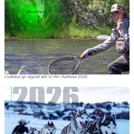
LiveRace gir digitalt løft til VM i fluefiske 2026