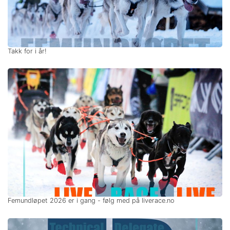
Takk for i år!
Femundløpet 2026 er i gang - følg med på liverace.no