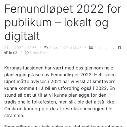
Femundløpet 2022 for
publikum – lokalt og
digitalt
31.jan 2022 kl.13:56
/
31.jan 2022 kl.14:45
/
Siste nytt
/
/
5 min 5 sek
Koronasituasjonen har vært med oss gjennom hele
planleggingsfasen av Femundløpet 2022. Helt siden
løpet måtte avlyses i 2021 har vi visst at smittevern
kunne komme til å bli en utfordring også i 2022. En
stund så det ut til at vi kunne planlegge for den
tradisjonelle folkefesten, men slik ble det altså ikke.
Omikron kom og gjorde at restriksjonene igjen ble
stramme.
Femundløpet har hele veien utviklet smittevernrutinene