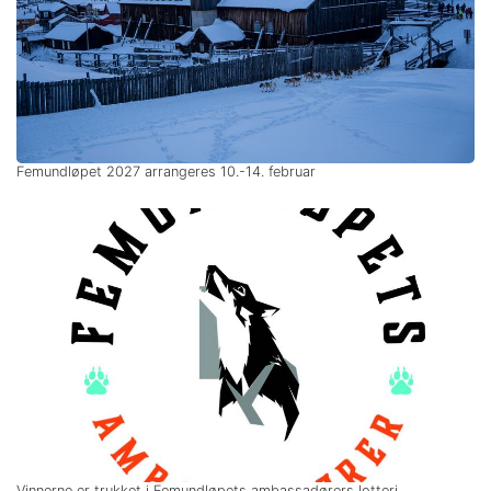
Femundløpet 2027 arrangeres 10.-14. februar
Vinnerne er trukket i Femundløpets ambassadørers lotteri