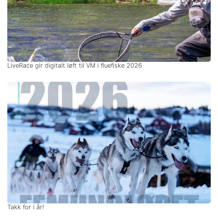
LiveRace gir digitalt løft til VM i fluefiske 2026
Takk for i år!