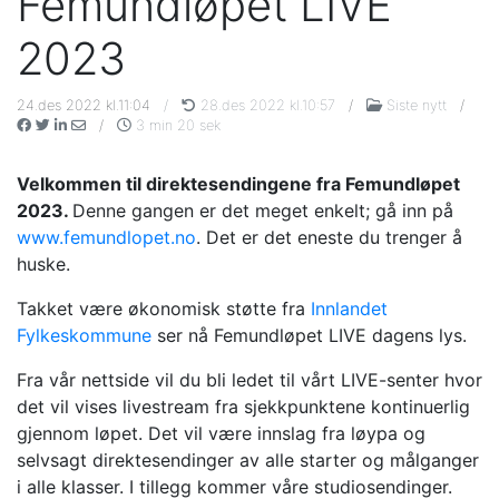
Femundløpet LIVE
2023
24.des 2022 kl.11:04
/
28.des 2022 kl.10:57
/
Siste nytt
/
/
3 min 20 sek
Velkommen til direktesendingene fra Femundløpet
2023.
Denne gangen er det meget enkelt; gå inn på
www.femundlopet.no
. Det er det eneste du trenger å
huske.
Takket være økonomisk støtte fra
Innlandet
Fylkeskommune
ser nå Femundløpet LIVE dagens lys.
Fra vår nettside vil du bli ledet til vårt LIVE-senter hvor
det vil vises livestream fra sjekkpunktene kontinuerlig
gjennom løpet. Det vil være innslag fra løypa og
selvsagt direktesendinger av alle starter og målganger
i alle klasser. I tillegg kommer våre studiosendinger.