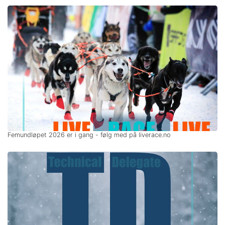
Femundløpet 2026 er i gang - følg med på liverace.no