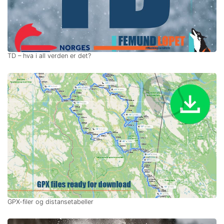
TD – hva i all verden er det?
GPX-filer og distansetabeller