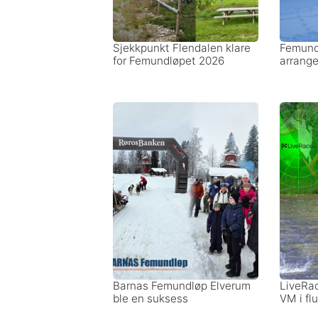
Sjekkpunkt Flendalen klare
Femund
for Femundløpet 2026
arrange
Barnas Femundløp Elverum
LiveRace
ble en suksess
VM i fl