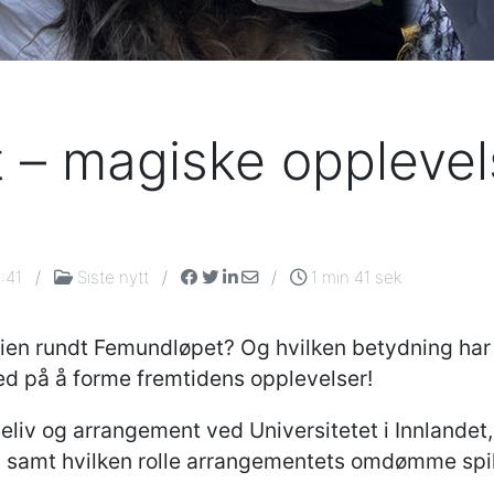
 – magiske opplevel
:41
/
Siste nytt
/
/
1 min 41 sek
en rundt Femundløpet? Og hvilken betydning har 
d på å forme fremtidens opplevelser!
iseliv og arrangement ved Universitetet i Innlande
samt hvilken rolle arrangementets omdømme spill