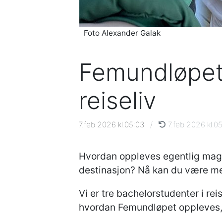
Foto Alexander Galak
Femundløpet
reiseliv
7.feb 2026 kl.05:03
/
7.feb 2026 kl.05
Hvordan oppleves egentlig magi
destinasjon? Nå kan du være me
Vi er tre bachelorstudenter i re
hvordan Femundløpet oppleves, 