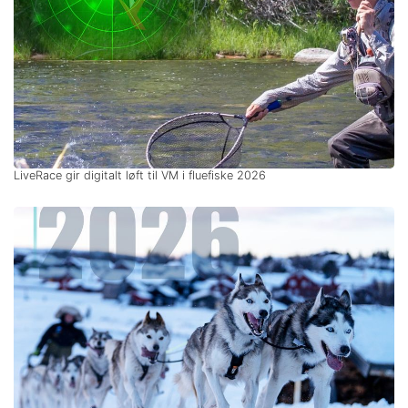
LiveRace gir digitalt løft til VM i fluefiske 2026