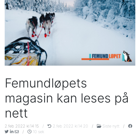
Femundløpets
magasin kan leses på
nett
2.feb 2022 kl.14:15
/
2.feb 2022 kl.14:20
/
Siste nytt
/
/
10 sek