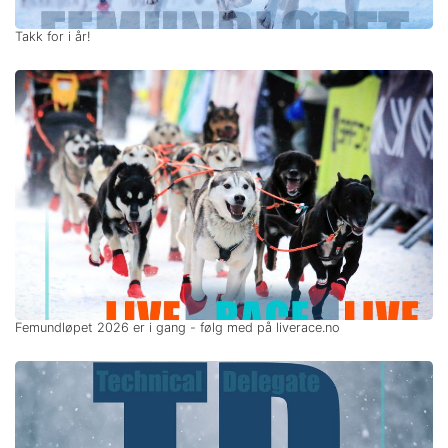
Takk for i år!
Femundløpet 2026 er i gang - følg med på liverace.no