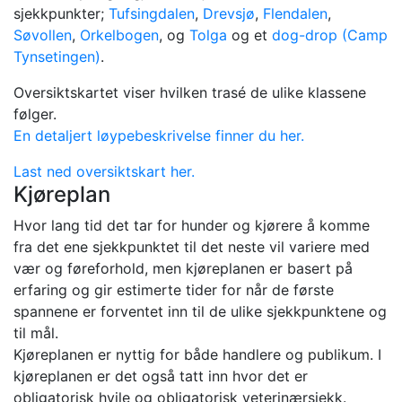
sjekkpunkter;
Tufsingdalen
,
Drevsjø
,
Flendalen
,
Søvollen
,
Orkelbogen
, og
Tolga
og et
dog-drop (Camp
Tynsetingen)
.
Oversiktskartet viser hvilken trasé de ulike klassene
følger.
En detaljert løypebeskrivelse finner du her.
Last ned oversiktskart her.
Kjøreplan
Hvor lang tid det tar for hunder og kjørere å komme
fra det ene sjekkpunktet til det neste vil variere med
vær og føreforhold, men kjøreplanen er basert på
erfaring og gir estimerte tider for når de første
spannene er forventet inn til de ulike sjekkpunktene og
til mål.
Kjøreplanen er nyttig for både handlere og publikum. I
kjøreplanen er det også tatt inn hvor det er
obligatorisk hvile og obligatorisk veterinærsjekk.