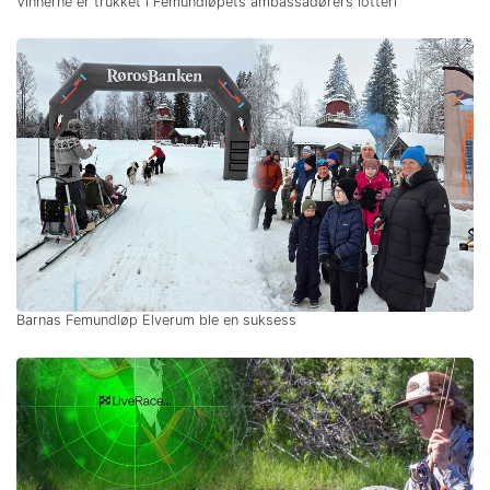
Vinnerne er trukket i Femundløpets ambassadørers lotteri
Barnas Femundløp Elverum ble en suksess