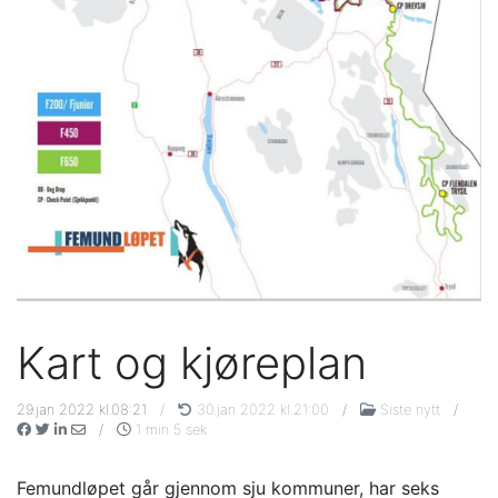
Kart og kjøreplan
29.jan 2022 kl.08:21
/
30.jan 2022 kl.21:00
/
Siste nytt
/
/
1 min 5 sek
Femundløpet går gjennom sju kommuner, har seks