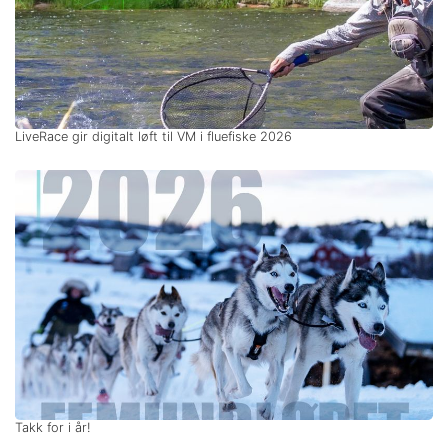
LiveRace gir digitalt løft til VM i fluefiske 2026
Takk for i år!