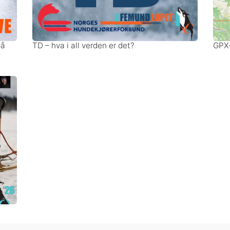
på
TD – hva i all verden er det?
GPX-