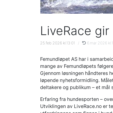
LiveRace gir d
25.feb 2026 kl.13:01
/
6.mar 2026 kl.
Femundløpet AS har i samarbei
mange av Femundløpets følgere 
Gjennom løsningen håndteres he
løpende nyhetsformidling. Målet
deltakere og publikum – et mål s
Erfaring fra hundesporten – ove
Utviklingen av LiveRace.no er te