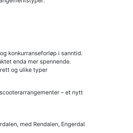
rrangementstyper:
 og konkurranseforløp i sanntid.
uktet enda mer spennende.
rett og ulike typer
nøscooterarrangementer – et nytt
erdalen, med Rendalen, Engerdal