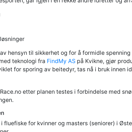
esporten, går igjen i en rekke andre idretter og a
g
løsninger
 av hensyn til sikkerhet og for å formidle spenning
 med teknologi fra
FindMy AS
på Kvikne, gjør prod
klet for sporing av beitedyr, tas nå i bruk innen id
veRace.no etter planen testes i forbindelse med s
ingen.
en
luefiske for kvinner og masters (seniorer) i Øst
ner.