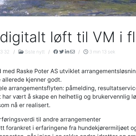
igitalt løft til VM i
13:32
/
Siste nytt
/
/
3 min 13 sek
d med Raske Poter AS utviklet arrangementsløsni
allerede kjenner godt.
le arrangementsflyten: påmelding, resultatservic
 har vært å skape en helhetlig og brukervennlig lø
om nå er realisert.
rføringsverdi til andre arrangementer
tt forankret i erfaringene fra hundekjørermiljøet