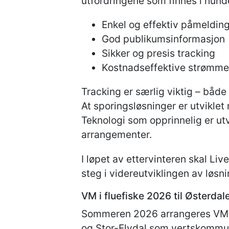
utfordringene som finnes i hund
Enkel og effektiv påmeldin
God publikumsinformasjon
Sikker og presis tracking
Kostnadseffektive strømme
Tracking er særlig viktig – både
At sporingsløsninger er utviklet
Teknologi som opprinnelig er utvi
arrangementer.
I løpet av ettervinteren skal Li
steg i videreutviklingen av løsn
VM i fluefiske 2026 til Østerdal
Sommeren 2026 arrangeres VM i f
og Stor-Elvdal som vertskommu