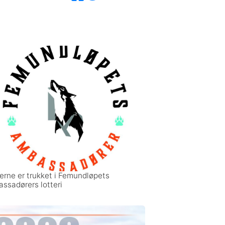
erne er trukket i Femundløpets
ssadørers lotteri