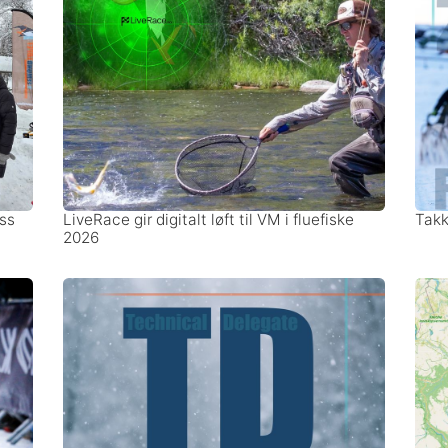
ss
LiveRace gir digitalt løft til VM i fluefiske
Takk 
2026