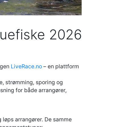
 fluefiske 2026
ngen
LiveRace.no
– en plattform
e, strømming, sporing og
sning for både arrangører,
 og løps arrangører. De samme