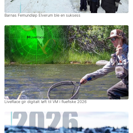
Barnas Femundløp Elverum ble en suksess
LiveRace gir digitalt løft til VM i fluefiske 2026