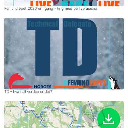
Femundløpet 2026 er i gang - følg med på liverace.no
TD – hva i all verden er det?