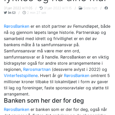
31.jan 2022 kl.11:05
/
31.jan 2022 kl.11:15
/
Siste nytt
/
/
2 min 27 sek
RørosBanken
er en stolt partner av Femundløpet, både
nå og gjennom løpets lange historie. Partnerskap og
samarbeid med idrett og frivillighet er en del av
bankens måte å ta samfunnsansvar på.
Samfunnsansvar må være mer enn ord,
samfunnsansvar er å handle. RørosBanken er en viktig
bidragsyter også for andre store arrangementene i
regionen,
Rørosmartnan
(dessverre avlyst i 2022) og
Vinterfestspillene
. Hvert år gir
RørosBanken
omtrent 5
millioner kroner tilbake til lokalmiljøet i form av gaver
til lag og foreninger, faste sponsoravtaler og støtte til
arrangement.
Banken som her der for deg
RørosBanken
er banken som er der for deg, også når