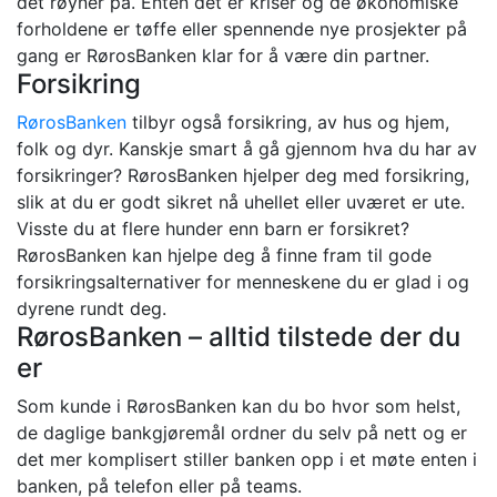
det røyner på. Enten det er kriser og de økonomiske
forholdene er tøffe eller spennende nye prosjekter på
gang er RørosBanken klar for å være din partner.
Forsikring
RørosBanken
tilbyr også forsikring, av hus og hjem,
folk og dyr. Kanskje smart å gå gjennom hva du har av
forsikringer? RørosBanken hjelper deg med forsikring,
slik at du er godt sikret nå uhellet eller uværet er ute.
Visste du at flere hunder enn barn er forsikret?
RørosBanken kan hjelpe deg å finne fram til gode
forsikringsalternativer for menneskene du er glad i og
dyrene rundt deg.
RørosBanken – alltid tilstede der du
er
Som kunde i RørosBanken kan du bo hvor som helst,
de daglige bankgjøremål ordner du selv på nett og er
det mer komplisert stiller banken opp i et møte enten i
banken, på telefon eller på teams.