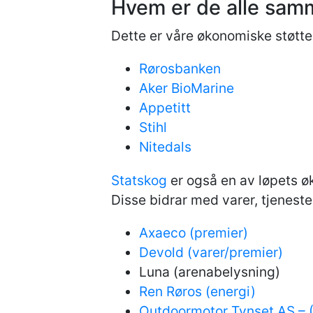
Hvem er de alle sa
Dette er våre økonomiske støttes
Rørosbanken
Aker BioMarine
Appetitt
Stihl
Nitedals
Statskog
er også en av løpets ø
Disse bidrar med varer, tjeneste
Axaeco (premier)
Devold (varer/premier)
Luna (arenabelysning)
Ren Røros (energi)
Outdoormotor Tynset AS – (