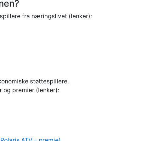
mmen?
pillere fra næringslivet (lenker):
konomiske støttespillere.
r og premier (lenker):
Polaris ATV – premie)