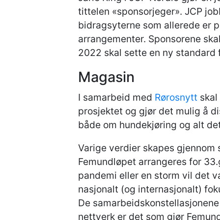
tittelen «sponsorjeger». JCP jo
bidragsyterne som allerede er p
arrangementer. Sponsorene skal f
2022 skal sette en ny standard 
Magasin
I samarbeid med
Rørosnytt
skal 
prosjektet og gjør det mulig å d
både om hundekjøring og alt de
Varige verdier skapes gjennom
Femundløpet arrangeres for 33.g
pandemi eller en storm vil det 
nasjonalt (og internasjonalt) fo
De samarbeidskonstellasjonene s
nettverk er det som gjør Femundl