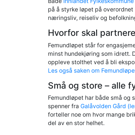
Både
Innlandet Fylkeskommune
på å styrke løpet på overordnet 
næringsliv, reiseliv og befolknin
Hvorfor skal partnere
Femundløpet står for engasjement
minst hundekjøring som idrett. D
oppleve stolthet ved å bli eksp
Les også saken om Femundløpet,
Små og store – alle f
Femundløpet har både små og sto
spenner fra
Galåvolden Gård (le
forteller noe om hvor mange brikk
del av en stor helhet.