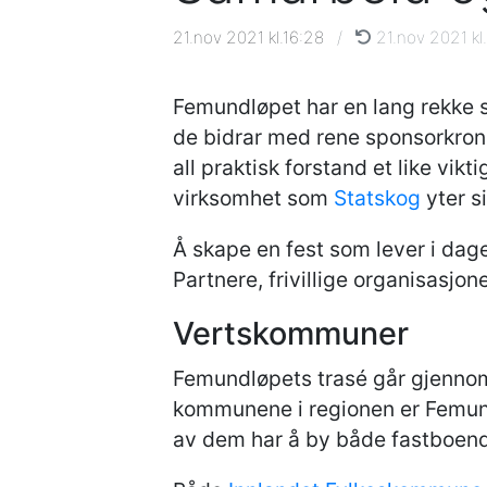
21.nov 2021 kl.16:28
/
21.nov 2021 kl.
Femundløpet har en lang rekke s
de bidrar med rene sponsorkroner 
all praktisk forstand et like v
virksomhet som
Statskog
yter s
Å skape en fest som lever i dage
Partnere, frivillige organisasjon
Vertskommuner
Femundløpets trasé går gjenn
kommunene i regionen er Femund
av dem har å by både fastboende