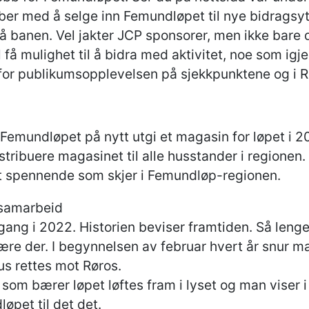
bber med å selge inn Femundløpet til nye bidragsy
å banen. Vel jakter JCP sponsorer, men ikke bare 
å mulighet til å bidra med aktivitet, noe som igjen
for publikumsopplevelsen på sjekkpunktene og i R
Femundløpet på nytt utgi et magasin for løpet i 2
istribuere magasinet til alle husstander i regione
t spennende som skjer i Femundløp-regionen.
 samarbeid
ang i 2022. Historien beviser framtiden. Så lenge
være der. I begynnelsen av februar hvert år snur m
kus rettes mot Røros.
om bærer løpet løftes fram i lyset og man viser i
øpet til det det.