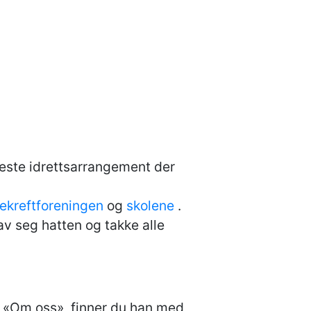
neste idrettsarrangement der
ekreftforeningen
og
skolene
.
 av seg hatten og takke alle
er «Om oss», finner du han med