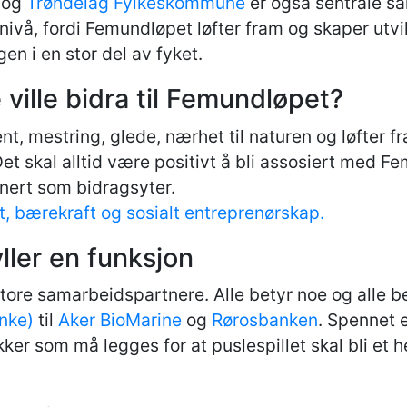
og
Trøndelag Fylkeskommune
er også sentrale s
nivå, fordi Femundløpet løfter fram og skaper utv
gen i en stor del av fyket.
 ville bidra til Femundløpet?
, mestring, glede, nærhet til naturen og løfter fra
et skal alltid være positivt å bli assosiert med F
onert som bidragsyter.
 bærekraft og sosialt entreprenørskap.
yller en funksjon
re samarbeidspartnere. Alle betyr noe og alle bet
nke)
til
Aker BioMarine
og
Rørosbanken
. Spennet e
er som må legges for at puslespillet skal bli et he