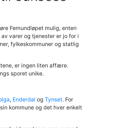
gjøre Femundløpet mulig, enten
v varer og tjenester er jo for i
uner, fylkeskommuner og statlig
ene, er ingen liten affære.
angs sporet unike.
olga
,
Enderdal
og
Tynset
. For
 sin kommune og det hver enkelt