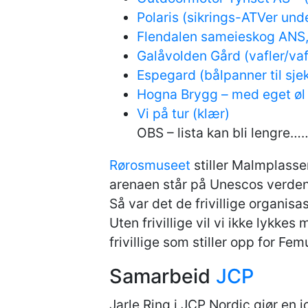
Polaris (sikrings-ATVer und
Flendalen sameieskog ANS, 
Galåvolden Gård (vafler/vaf
Espegard (bålpanner til sj
Hogna Brygg – med eget øl
Vi på tur (klær)
OBS – lista kan bli lengre…
Rørosmuseet
stiller Malmplasse
arenaen står på Unescos verden
Så var det de frivillige organi
Uten frivillige vil vi ikke lykke
frivillige som stiller opp for Fe
Samarbeid
JCP
Jarle Ring i JCP Nordic gjør en