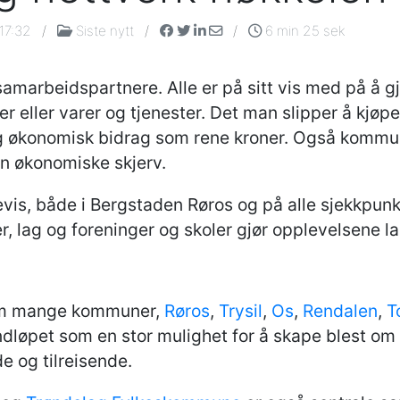
17:32
/
Siste nytt
/
/
6 min 25 sek
amarbeidspartnere. Alle er på sitt vis med på å 
eller varer og tjenester. Det man slipper å kjøpe a
iktig økonomisk bidrag som rene kroner. Også komm
in økonomiske skjerv.
vis, både i Bergstaden Røros og på alle sjekkpunkt
er, lag og foreninger og skoler gjør opplevelsene l
om mange kommuner,
Røros
,
Trysil
,
Os
,
Rendalen
,
T
løpet som en stor mulighet for å skape blest om
 og tilreisende.