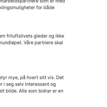
amarbeidspartnere som er med
iklingsmuligheter for både
m friluftslivets gleder og ikke
emundløpet. Våre partnere skal
yr mye, på hvert sitt vis. Det
r i seg selv interessant og
lt bilde. Alle som bidrar er en