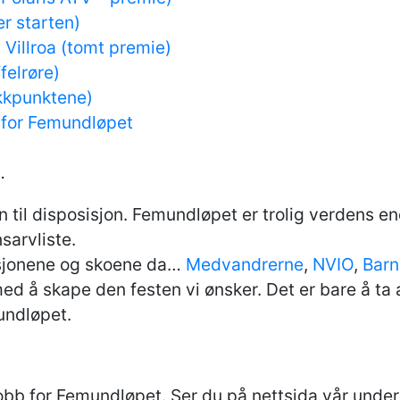
er starten)
Villroa (tomt premie)
felrøre)
ekkpunktene)
 for Femundløpet
…
n til disposisjon. Femundløpet er trolig verdens e
sarvliste.
sasjonene og skoene da…
Medvandrerne
,
NVIO
,
Barn
s med å skape den festen vi ønsker. Det er bare å ta
mundløpet.
 jobb for Femundløpet. Ser du på nettsida vår und