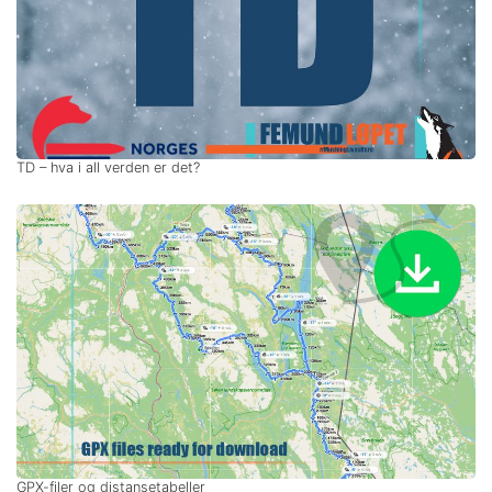
TD – hva i all verden er det?
GPX-filer og distansetabeller