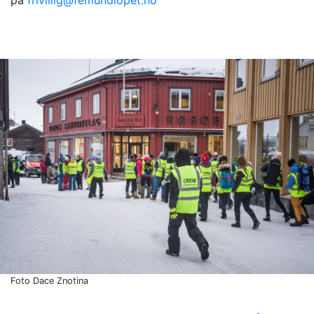
på
frivillig@femundlopet.no
Foto Dace Znotina