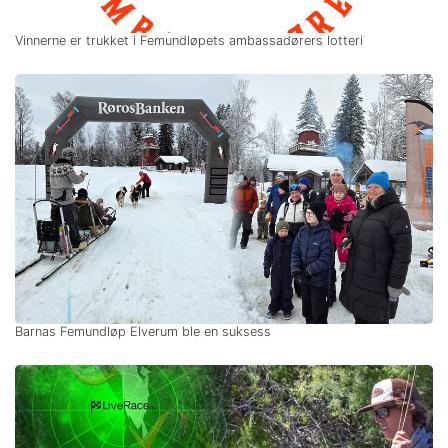
Vinnerne er trukket i Femundløpets ambassadørers lotteri
Barnas Femundløp Elverum ble en suksess