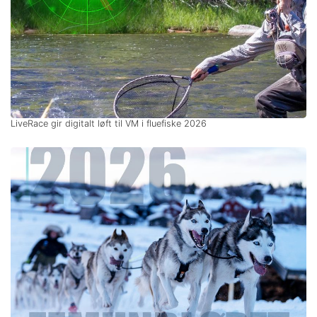
LiveRace gir digitalt løft til VM i fluefiske 2026