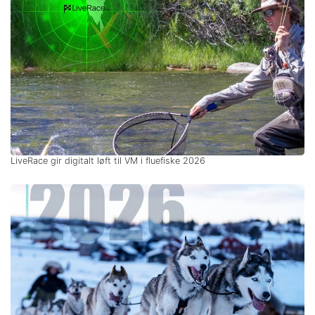
LiveRace gir digitalt løft til VM i fluefiske 2026