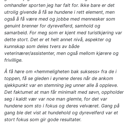
omhandler sporten jeg har falt for. Ikke bare er det
utrolig givende å få se hundene i rett element, men
også å få være med og jobbe med mennesker som
genuint brenner for dyrevelferd, samhold og
samarbeid. For meg som er kjent med turistkjøring var
dette stort. Det er et helt annet nivå, aspekter og
kunnskap som deles tvers av både
veterinærer/assistenter, men også mellom kjørere og
frivillige.
Å få høre om «hemmeligheten bak suksess» fra de i
toppen, få se gleden i øynene deres når de ankom
sjekkpunkt var en stemning jeg unner alle å oppleve.
Det faktumet at man får minimalt med søvn, oppholder
seg i kaldt vær var noe man glemte, for det var
hundene som sto i fokus og deres velværet. Gang på
gang ble det vist at hundehold og dyrevelferd var et
stort fokus som gir gode resultater.