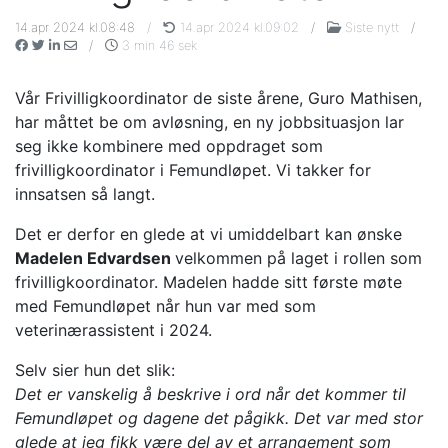
14.apr 2024 kl.08:48
/
14.apr 2024 kl.09:02
/
Siste nytt
/
/
3 min 46 sek
Vår Frivilligkoordinator de siste årene, Guro Mathisen,
har måttet be om avløsning, en ny jobbsituasjon lar
seg ikke kombinere med oppdraget som
frivilligkoordinator i Femundløpet. Vi takker for
innsatsen så langt.
Det er derfor en glede at vi umiddelbart kan ønske
Madelen Edvardsen
velkommen på laget i rollen som
frivilligkoordinator. Madelen hadde sitt første møte
med Femundløpet når hun var med som
veterinærassistent i 2024.
Selv sier hun det slik:
Det er vanskelig å beskrive i ord når det kommer til
Femundløpet og dagene det pågikk. Det var med stor
glede at jeg fikk være del av et arrangement som