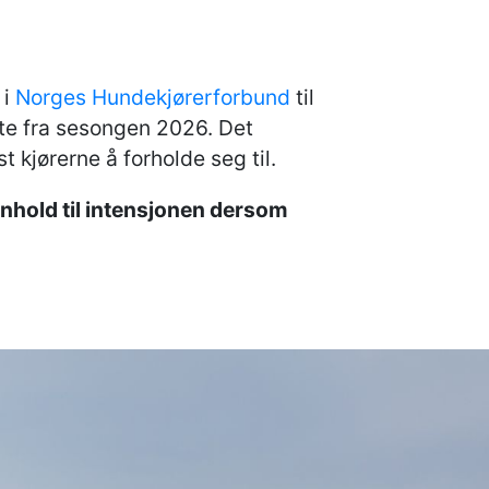
 i
Norges Hundekjørerforbund
til
tte fra sesongen 2026. Det
t kjørerne å forholde seg til.
henhold til intensjonen dersom