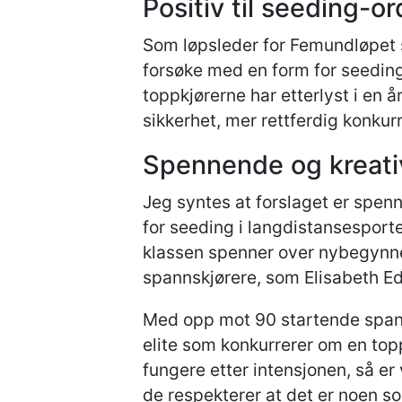
Positiv til seeding-o
Som løpsleder for Femundløpet s
forsøke med en form for seeding
toppkjørerne har etterlyst i en år
sikkerhet, mer rettferdig konku
Spennende og kreati
Jeg syntes at forslaget er spenn
for seeding i langdistansesporte
klassen spenner over nybegynner
spannskjørere, som Elisabeth Ed
Med opp mot 90 startende spann,
elite som konkurrerer om en top
fungere etter intensjonen, så er
de respekterer at det er noen s