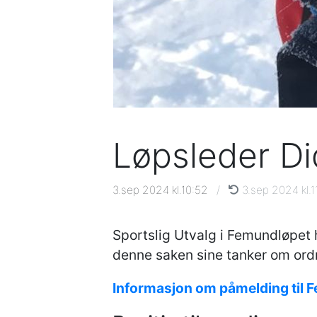
Løpsleder Di
3.sep 2024 kl.10:52
/
3.sep 2024 kl.1
Sportslig Utvalg i Femundløpet 
denne saken sine tanker om ord
Informasjon om påmelding til F