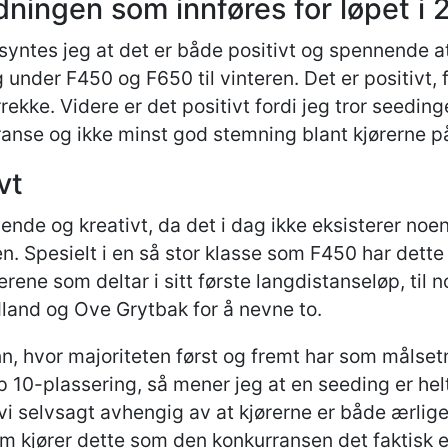
rdningen som innføres for løpet i
yntes jeg at det er både positivt og spennende at 
 under F450 og F650 til vinteren. Det er positivt,
rekke. Videre er det positivt fordi jeg tror seedingen
rranse og ikke minst god stemning blant kjørerne p
vt
ende og kreativt, da det i dag ikke eksisterer noe
n. Spesielt i en så stor klasse som F450 har dett
ene som deltar i sitt første langdistanseløp, til 
land og Ove Grytbak for å nevne to.
 hvor majoriteten først og fremt har som målsetni
p 10-plassering, så mener jeg at en seeding er hel
 vi selvsagt avhengig av at kjørerne er både ærlig
om kjører dette som den konkurransen det faktisk 