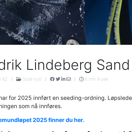
drik Lindeberg San
1:42
/
Siste nytt
/
/
6 min 9 sek
har for 2025 innført en seeding-ordning. Løpslede
ningen som nå innføres.
emundløpet 2025 finner du her.