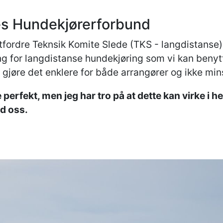
es Hundekjørerforbund
utfordre Teknsik Komite Slede (TKS - langdistanse)
ng for langdistanse hundekjøring som vi kan beny
 gjøre det enklere for både arrangører og ikke mins
perfekt, men jeg har tro på at dette kan virke i 
ed oss.