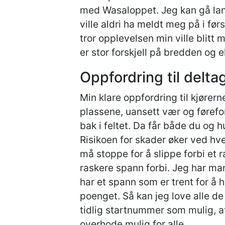
med Wasaloppet. Jeg kan gå lan
ville aldri ha meldt meg på i fø
tror opplevelsen min ville blitt 
er stor forskjell på bredden og el
Oppfordring til delta
Min klare oppfordring til kjører
plassene, uansett vær og førefor
bak i feltet. Da får både du og 
Risikoen for skader øker ved hve
må stoppe for å slippe forbi et r
raskere spann forbi. Jeg har man
har et spann som er trent for å 
poenget. Så kan jeg love alle de
tidlig startnummer som mulig, at
overhode mulig for alle.