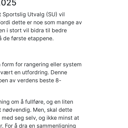
 2025
Sportslig Utvalg (SU) vil
 fordi dette er noe som mange av
 i stort vil bidra til bedre
å de første etappene.
n form for rangering eller system
e vært en utfordring. Denne
noen av verdens beste 8-
ng om å fullføre, og en liten
t nødvendig. Men, skal dette
e med seg selv, og ikke minst at
er. For å dra en sammenligning