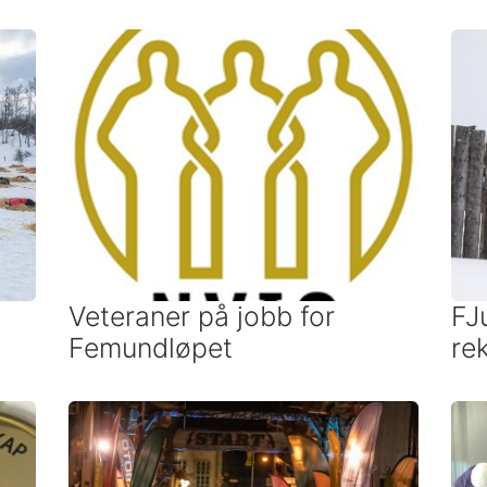
Veteraner på jobb for
FJ
Femundløpet
rek