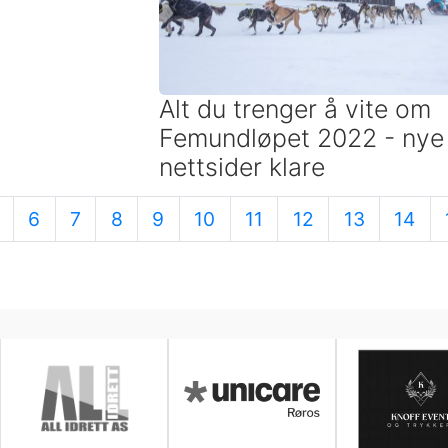
Alt du trenger å vite om
Femundløpet 2022 - nye
nettsider klare
6
7
8
9
10
11
12
13
14