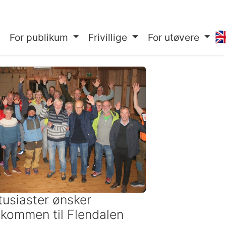
🇬
For publikum
Frivillige
For utøvere
tusiaster ønsker
lkommen til Flendalen