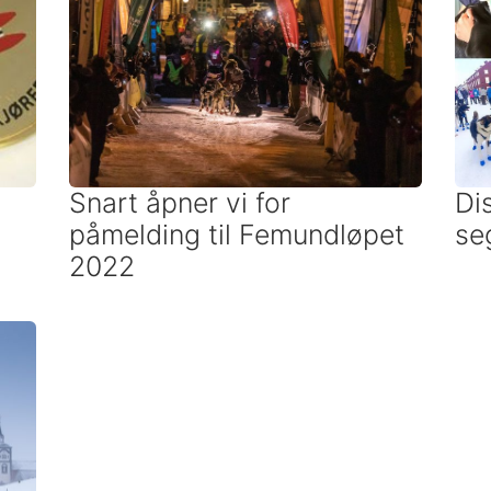
Snart åpner vi for
Di
påmelding til Femundløpet
se
2022