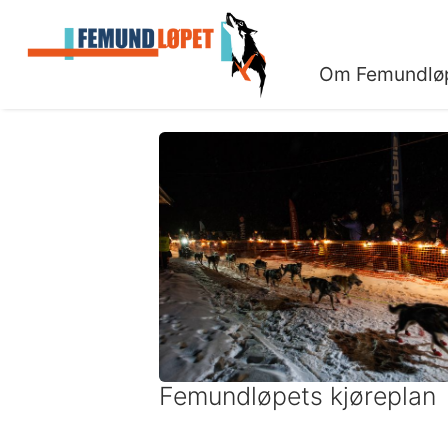
Om Femundlø
Femundløpets kjøreplan