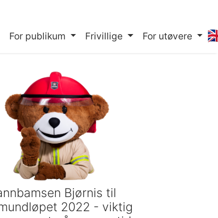
🇬
For publikum
Frivillige
For utøvere
annbamsen Bjørnis til
mundløpet 2022 - viktig