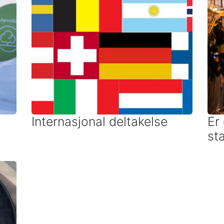
Internasjonal deltakelse
Er
st