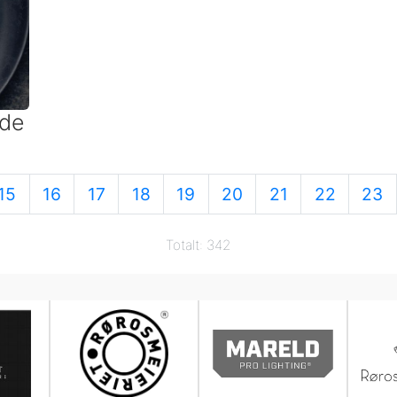
ede
15
16
17
18
19
20
21
22
23
Totalt: 342