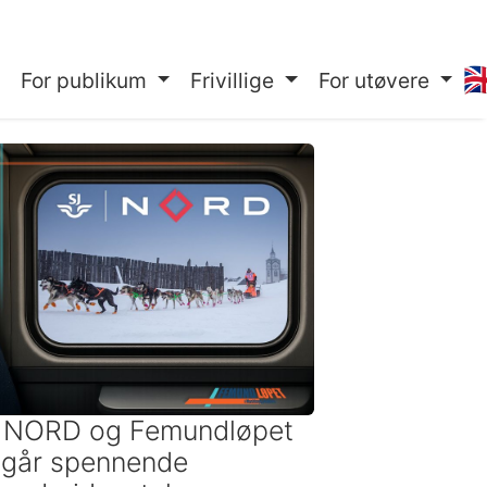
🇬
For publikum
Frivillige
For utøvere
 NORD og Femundløpet
ngår spennende