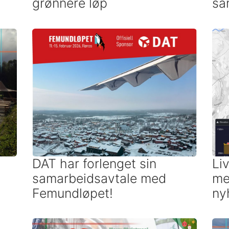
grønnere løp
sa
DAT har forlenget sin
Li
samarbeidsavtale med
me
Femundløpet!
ny