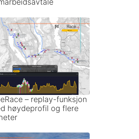
marbeidsavtale
veRace – replay-funksjon
d høydeprofil og flere
heter