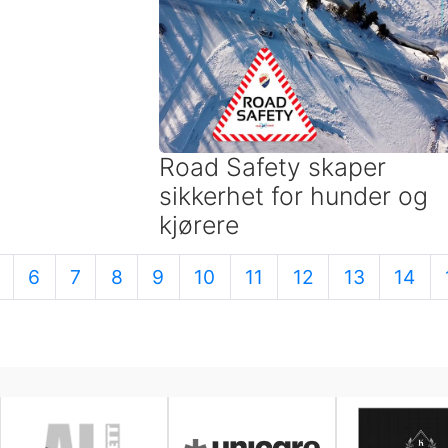
Road Safety skaper
sikkerhet for hunder og
kjørere
6
7
8
9
10
11
12
13
14