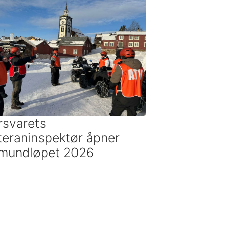
rsvarets
teraninspektør åpner
mundløpet 2026