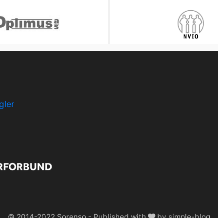
gler
© 2014-2022
Sorenso
- Published with
by
simple-blog