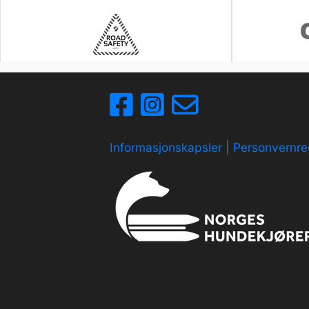
Informasjonskapsler
|
Personvernre