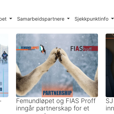
pet
Samarbeidspartnere
Sjekkpunktinfo
–
Femundløpet og FIAS Proff
SJ
inngår partnerskap for et
in