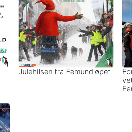
Julehilsen fra Femundløpet
Fo
ve
Fe