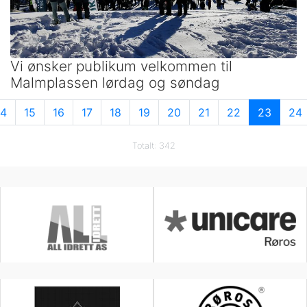
Vi ønsker publikum velkommen til
Malmplassen lørdag og søndag
14
15
16
17
18
19
20
21
22
23
24
Totalt: 342