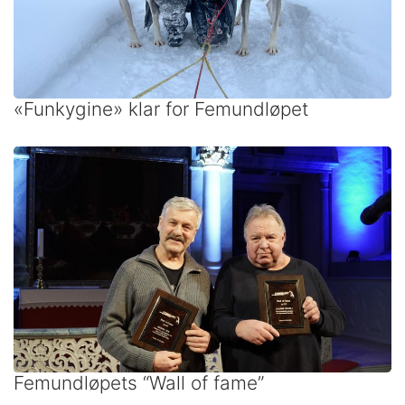
«Funkygine» klar for Femundløpet
Femundløpets “Wall of fame”